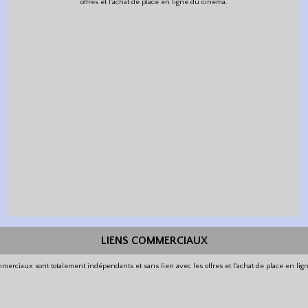
offres et l'achat de place en ligne du cinéma.
LIENS COMMERCIAUX
merciaux sont totalement indépendants et sans lien avec les offres et l'achat de place en li